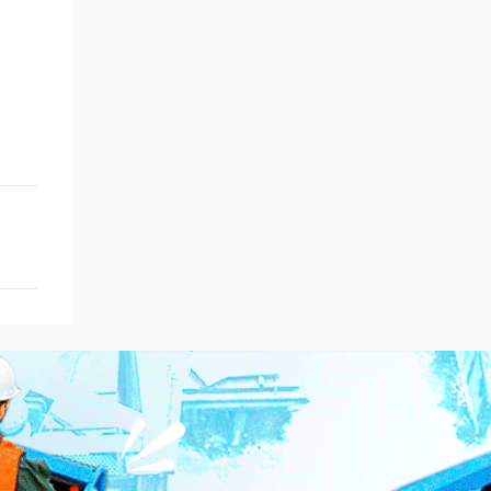
tradicionales, las plataformas aéreas
Acelerar o maniobrar de manera inadecuada
ofrecen ventajas importantes en términos de
puede desestabil...
seguridad, eficiencia y comodidad de
maniobra. Estas ventajas las hacen ideales
para una variedad de trabajos, como
limpieza de vidrios, pintura, mantenimiento
de techos y fachadas, instalaciones
eléctricas, montaje de publicidad y creación
de murales. Tipos de Plataformas según su
Sistema de Elevación Plataformas de Tijera :
Las plataformas de tijera son conocidas por
su capacidad de elevarse únicamente en
vertical, gracias a su estructura que se
asemeja a una tijera. Este tipo de
plataforma es ideal para trabajos de
construcción, mantenimiento y situaciones
de emergencia donde se necesita acceso
rápido a edificios o viviendas. Su diseño
robusto y estable permite realizar tareas en