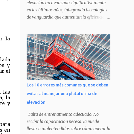
elevación ha avanzado significativamente
en los últimos años, integrando tecnologías
de vanguardia que aumentan la eficiencia,
seguridad y versatilidad de estos equipos. En
este blog, exploraremos algunas de las
r la
últimas innovaciones y los líderes del
mercado en este sector. Innovaciones
Tecnológicas en Plataformas de Elevación
llada
**Sistemas de Control Electrónico**: Los
os y
avances en tecnología electrónica han
ar el
permitido desarrollar sistemas de control
más precisos y fáciles de manejar. Muchas
Los 10 errores más comunes que se deben
plataformas ahora cuentan con controles
 las
evitar al manejar una plataforma de
intuitivos digitales, lo que ayuda a los
, la
elevación
te y
operarios a funcionar de manera más
eficiente y segura. **Telemática**: La
Falta de entrenamiento adecuado: No
telemática permite seguir la localización y el
recibir la capacitación necesaria puede
para
estado de las plataformas en tiempo real.
llevar a malentendidos sobre cómo operar la
s en
Esto no solo ayuda a mejorar la logística,