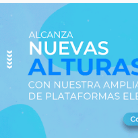
una variedad de trabajos, como limpieza de vidrios, pintura,
mantenimiento de techos y fachadas, instalaciones eléctricas,
montaje de publicidad y creación de murales. Tipos de
Plataformas según su Sistema de Elevación Plataformas de Tijera :
Las plataformas de tijera son conocidas por su capacidad de
elevarse únicamente en vertical, gracias a su estructura que se
asemeja a una tijera. Este tipo de plataforma es ideal para
trabajos de construcción, mantenimiento y situaciones de
emergencia donde se necesita acceso rápido a edificios o viviendas.
Su diseño robusto y estable permite realizar tareas en altura con
gran seguridad...