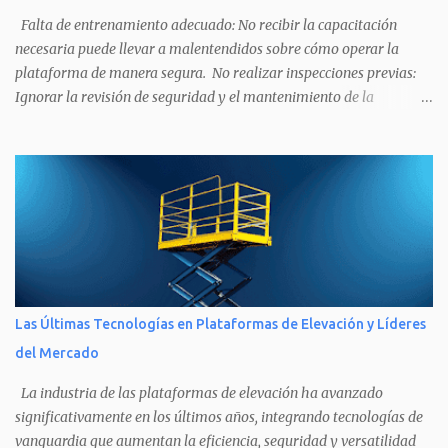
Falta de entrenamiento adecuado: No recibir la capacitación
necesaria puede llevar a malentendidos sobre cómo operar la
plataforma de manera segura. No realizar inspecciones previas:
Ignorar la revisión de seguridad y el mantenimiento de la
plataforma antes de su uso puede resultar en fallos mecánicos.
Sobrecarga de la plataforma : Exceder la capacidad de carga puede
causar un vuelco o fallos estructurales. Descuido en el uso de
equipo de protección personal (EPP): No usar casco, arnés o
cualquier otra protección necesaria puede aumentar el riesgo de
lesiones. Mala comunicación entre operadores y señalizadores: No
establecer señales claras puede llevar a accidentes, especialmente
en espacios reducidos. No tener en cuenta las condiciones
ambientales: Ignorar factores como el viento, la lluvia o el terreno
Las Últimas Tecnologías en Plataformas de Elevación y Líderes
irregular puede hacer que la operación sea peligrosa. Realizar
del Mercado
movimientos bruscos: Acelerar o maniobrar de manera
inadecuada puede desestabil...
La industria de las plataformas de elevación ha avanzado
significativamente en los últimos años, integrando tecnologías de
vanguardia que aumentan la eficiencia, seguridad y versatilidad