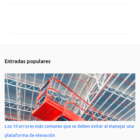
C
o
m
e
n
t
Entradas populares
a
r
i
o
s
Los 10 errores más comunes que se deben evitar al manejar una
plataforma de elevación