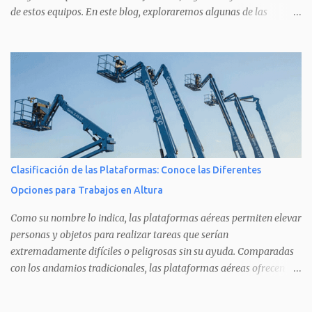
de estos equipos. En este blog, exploraremos algunas de las
últimas innovaciones y los líderes del mercado en este sector.
Innovaciones Tecnológicas en Plataformas de Elevación
**Sistemas de Control Electrónico**: Los avances en tecnología
electrónica han permitido desarrollar sistemas de control más
precisos y fáciles de manejar. Muchas plataformas ahora cuentan
con controles intuitivos digitales, lo que ayuda a los operarios a
funcionar de manera más eficiente y segura. **Telemática**: La
telemática permite seguir la localización y el estado de las
plataformas en tiempo real. Esto no solo ayuda a mejorar la
Clasificación de las Plataformas: Conoce las Diferentes
logística, sino que también permite el mantenimiento predictivo, lo
Opciones para Trabajos en Altura
que puede reducir los tiempos de inactividad y optimizar la
gestión de flotas. **Fuentes de Energ...
Como su nombre lo indica, las plataformas aéreas permiten elevar
personas y objetos para realizar tareas que serían
extremadamente difíciles o peligrosas sin su ayuda. Comparadas
con los andamios tradicionales, las plataformas aéreas ofrecen
ventajas importantes en términos de seguridad, eficiencia y
comodidad de maniobra. Estas ventajas las hacen ideales para